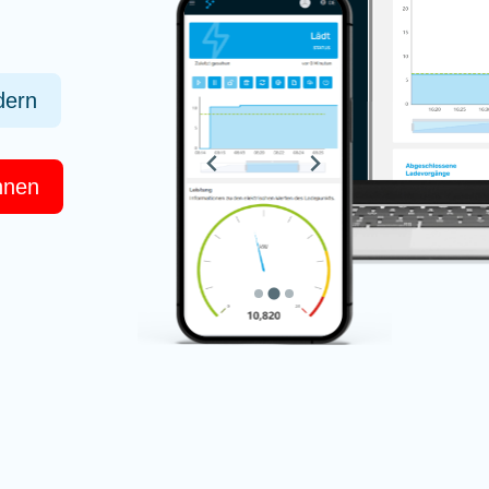
dern
hnen